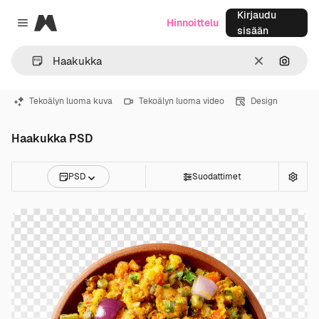
Kirjaudu
Magnific
Hinnoittelu
Close menu
sisään
Selkeä
Hae ku
Tekoälyn luoma kuva
Tekoälyn luoma video
Design
Haakukka PSD
PSD
Suodattimet