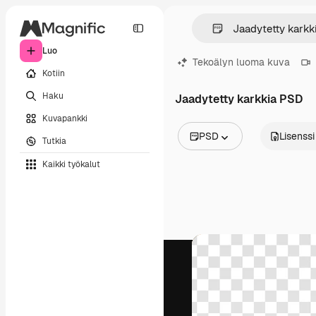
Luo
Tekoälyn luoma kuva
Kotiin
Haku
Jaadytetty karkkia PSD
Kuvapankki
PSD
Lisenssi
Tutkia
Kaikki kuvat
Kaikki työkalut
Vektorit
Kuvituksia
Valokuvat
PSD
Mallipohja
Mallikuvat
Videot
Videomateriaali
Liikegrafiikka
Videopohjat
Kuvakkeet
3D mallit
Fontit