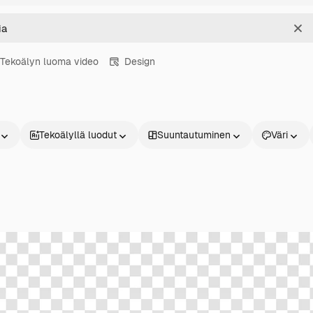
Sel
Tekoälyn luoma video
Design
Tekoälyllä luodut
Suuntautuminen
Väri
Tuotteet
Aloita