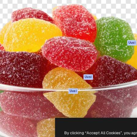
rhaiden töidesi
Spaces
Academy
Yli miljoona tilaajaa
Tekoälyavustaja
Dokumentaatio
mmattilaisten, yritysten,
Tekoälyllä toimiva
Tuki
studioiden joukossa.
kuvageneraattori
Käyttöehdot
Tekoälyllä toimiva
Tietosuojakäytän
videogeneraattori
Alkuperäiset
Uusi
Tekoälyllä toimiva
Evästepolitiikka
äänigeneraattori
Luottamuskesku
Kuvapankkisisältö
Kumppanit
MCP
Yrityksille
Claudelle ja
Uusi
ChatGPT:lle
Agentit
Uusi
API
Mobiilisovellus
Kaikki Magnific-
työkalut
By clicking “Accept All Cookies”, you ag