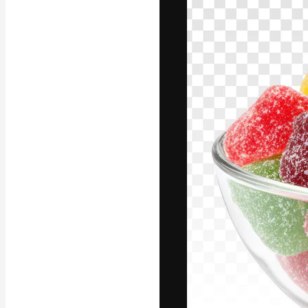
Luova alusta pa
toteuttamiseen. 
luovien alojen a
toimistojen ja 
Suomi