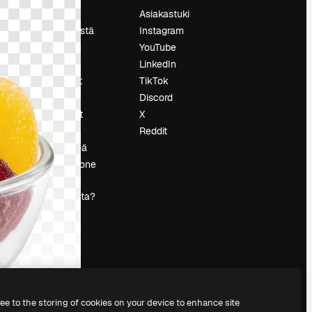
Hinnoittelu
Asiakastuki
Tietoja meistä
Instagram
Reviews
YouTube
Urat
LinkedIn
tö
Hakutrendit
TikTok
Blogi
Discord
Tapahtumat
X
s
Slidesgo
Reddit
Myy sisältöä
Lehdistöhuone
Etsitkö
magnific.ai:ta?
ree to the storing of cookies on your device to enhance site