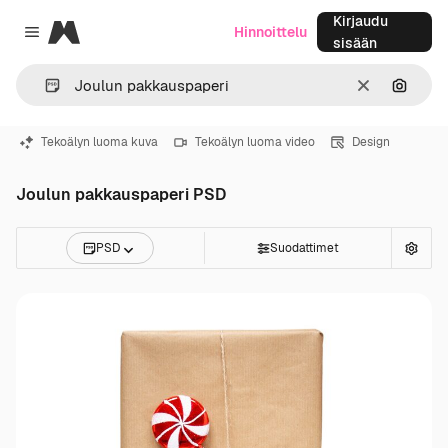
Kirjaudu
Magnific
Hinnoittelu
Close menu
sisään
Selkeä
Hae ku
Tekoälyn luoma kuva
Tekoälyn luoma video
Design
Joulun pakkauspaperi PSD
PSD
Suodattimet