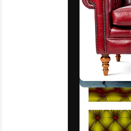
Luova alusta pa
toteuttamiseen. 
luovien alojen a
toimistojen ja 
Suomi