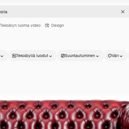
Sel
Tekoälyn luoma video
Design
Tekoälyllä luodut
Suuntautuminen
Väri
Tuotteet
Aloita