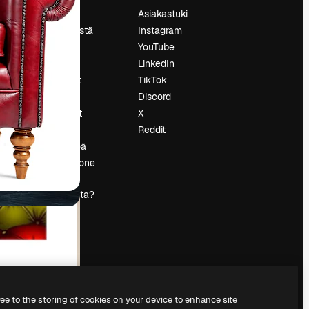
Hinnoittelu
Asiakastuki
Tietoja meistä
Instagram
Reviews
YouTube
Urat
LinkedIn
tö
Hakutrendit
TikTok
Blogi
Discord
Tapahtumat
X
s
Slidesgo
Reddit
Myy sisältöä
Lehdistöhuone
Etsitkö
magnific.ai:ta?
ree to the storing of cookies on your device to enhance site