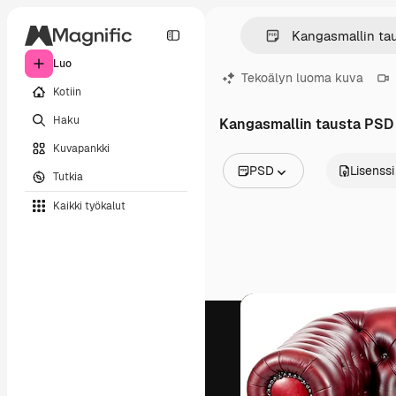
Luo
Tekoälyn luoma kuva
Kotiin
Haku
Kangasmallin tausta PSD
Kuvapankki
PSD
Lisenssi
Tutkia
Kaikki kuvat
Kaikki työkalut
Vektorit
Kuvituksia
Valokuvat
PSD
Mallipohja
Mallikuvat
Videot
Videomateriaali
Liikegrafiikka
Videopohjat
Kuvakkeet
3D mallit
Fontit