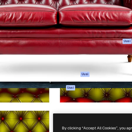
rhaiden töidesi
Spaces
Academy
Yli miljoona tilaajaa
Tekoälyavustaja
Dokumentaatio
mmattilaisten, yritysten,
Tekoälyllä toimiva
Tuki
studioiden joukossa.
kuvageneraattori
Käyttöehdot
Tekoälyllä toimiva
Tietosuojakäytän
videogeneraattori
Alkuperäiset
Uusi
Tekoälyllä toimiva
Evästepolitiikka
äänigeneraattori
Luottamuskesku
Kuvapankkisisältö
Kumppanit
MCP
Yrityksille
Claudelle ja
Uusi
ChatGPT:lle
Agentit
Uusi
API
Mobiilisovellus
Kaikki Magnific-
työkalut
By clicking “Accept All Cookies”, you ag