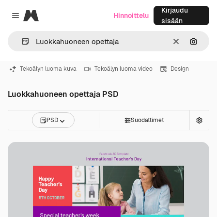
Kirjaudu
Magnific
Hinnoittelu
Close menu
sisään
Selkeä
Hae ku
Tekoälyn luoma kuva
Tekoälyn luoma video
Design
Luokkahuoneen opettaja PSD
PSD
Suodattimet