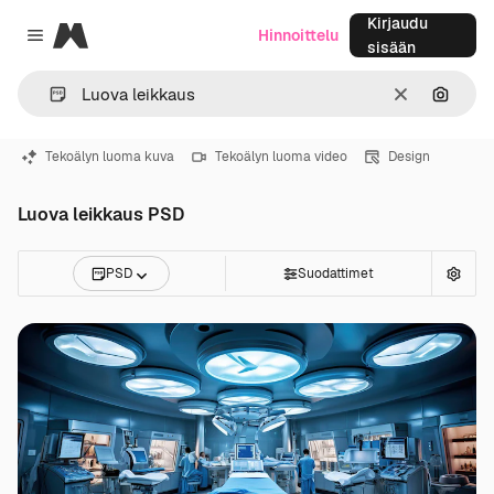
Kirjaudu
Magnific
Hinnoittelu
Close menu
sisään
Selkeä
Hae ku
Tekoälyn luoma kuva
Tekoälyn luoma video
Design
Luova leikkaus PSD
PSD
Suodattimet