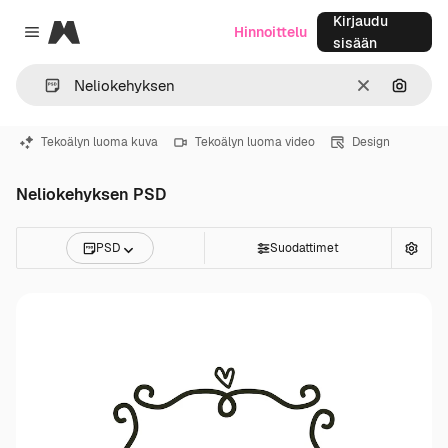
Kirjaudu
Magnific
Hinnoittelu
Close menu
sisään
Selkeä
Hae ku
Tekoälyn luoma kuva
Tekoälyn luoma video
Design
Neliokehyksen PSD
PSD
Suodattimet