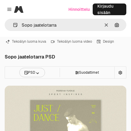
Kirjaudu
Magnific
Hinnoittelu
Close menu
sisään
Selkeä
Hae ku
Tekoälyn luoma kuva
Tekoälyn luoma video
Design
Sopo jaatelotarra PSD
PSD
Suodattimet