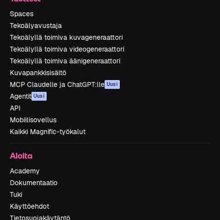
Spaces
Tekoälyavustaja
Tekoälyllä toimiva kuvageneraattori
Tekoälyllä toimiva videogeneraattori
Tekoälyllä toimiva äänigeneraattori
Kuvapankkisisältö
MCP Claudelle ja ChatGPT:lle
Uusi
Agentit
Uusi
API
Mobiilisovellus
Kaikki Magnific-työkalut
Aloita
Academy
Dokumentaatio
Tuki
Käyttöehdot
Tietosuojakäytäntö