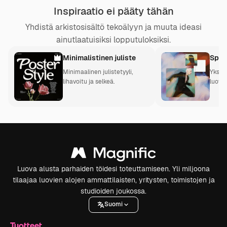
Inspiraatio ei pääty tähän
Yhdistä arkistosisältö tekoälyyn ja muuta ideasi
ainutlaatuisiksi lopputuloksiksi.
Minimalistinen juliste
Spac
Minimaalinen julistetyyli,
Yksi j
lihavoitu ja selkeä.
luova
Luova alusta parhaiden töidesi toteuttamiseen. Yli miljoona
tilaajaa luovien alojen ammattilaisten, yritysten, toimistojen ja
studioiden joukossa.
Suomi
Tuotteet