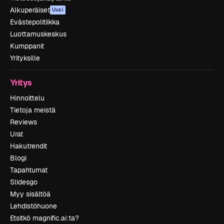
Alkuperäiset
Uusi
Evästepolitiikka
Luottamuskeskus
Kumppanit
Yrityksille
Yritys
Hinnoittelu
Tietoja meistä
Reviews
Urat
Hakutrendit
Blogi
Tapahtumat
Slidesgo
Myy sisältöä
Lehdistöhuone
Etsitkö magnific.ai:ta?