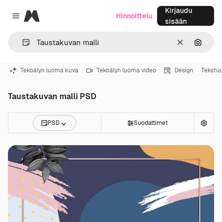
Kirjaudu
Magnific
Hinnoittelu
Close menu
sisään
Selkeä
Hae ku
Tekoälyn luoma kuva
Tekoälyn luoma video
Design
Tekstuu
Taustakuvan malli PSD
PSD
Suodattimet