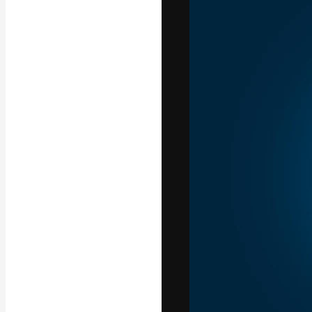
Luova alusta pa
toteuttamiseen. 
luovien alojen a
toimistojen ja 
Suomi