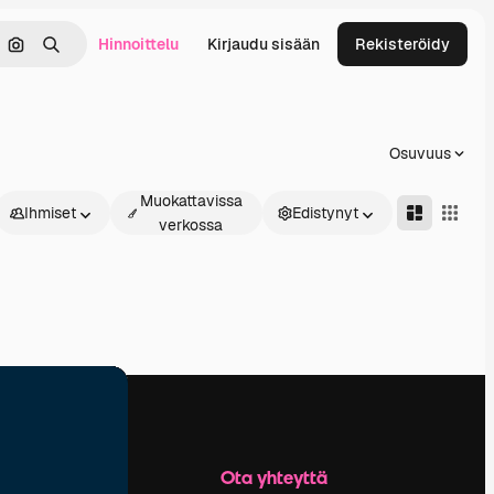
Hinnoittelu
Kirjaudu sisään
Rekisteröidy
keä
Hae kuvan perusteella
Haku
Osuvuus
Muokattavissa
Ihmiset
Edistynyt
verkossa
Yritys
Ota yhteyttä