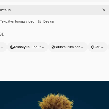
Sel
Tekoälyn luoma video
Design
PSD
Tekoälyllä luodut
Suuntautuminen
Väri
Tuotteet
Aloita