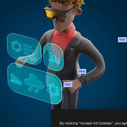
rhaiden töidesi
Spaces
Academy
Yli miljoona tilaajaa
Tekoälyavustaja
Dokumentaatio
mmattilaisten, yritysten,
Tekoälyllä toimiva
Tuki
studioiden joukossa.
kuvageneraattori
Käyttöehdot
Tekoälyllä toimiva
Tietosuojakäytän
videogeneraattori
Alkuperäiset
Uusi
Tekoälyllä toimiva
Evästepolitiikka
äänigeneraattori
Luottamuskesku
Kuvapankkisisältö
Kumppanit
MCP
Yrityksille
Claudelle ja
Uusi
ChatGPT:lle
Agentit
Uusi
API
Mobiilisovellus
Kaikki Magnific-
työkalut
By clicking “Accept All Cookies”, you ag