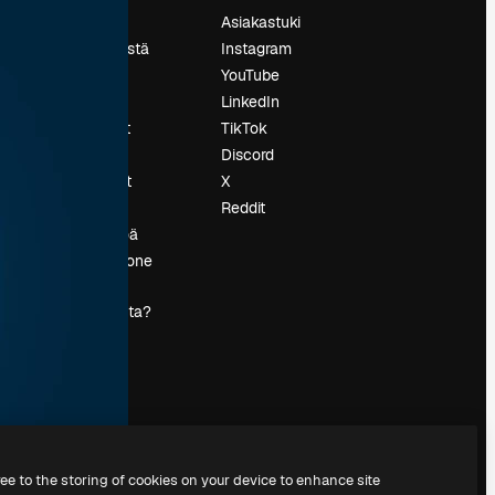
Hinnoittelu
Asiakastuki
Tietoja meistä
Instagram
Reviews
YouTube
Urat
LinkedIn
tö
Hakutrendit
TikTok
Blogi
Discord
Tapahtumat
X
s
Slidesgo
Reddit
Myy sisältöä
Lehdistöhuone
Etsitkö
magnific.ai:ta?
ree to the storing of cookies on your device to enhance site