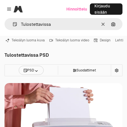
Kirjaudu
Magnific
Hinnoittelu
Close menu
sisään
Selkeä
Hae ku
Tekoälyn luoma kuva
Tekoälyn luoma video
Design
Lehti
Tulostettavissa PSD
PSD
Suodattimet