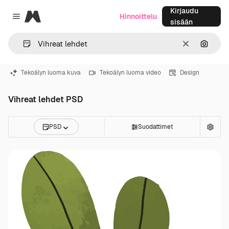
Kirjaudu
Magnific
Hinnoittelu
Close menu
sisään
Selkeä
Hae ku
Tekoälyn luoma kuva
Tekoälyn luoma video
Design
Vihreat lehdet PSD
PSD
Suodattimet