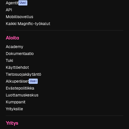
Agentit
Uusi
API
Mobiilisovellus
Kaikki Magnific-työkalut
Aloita
Academy
Dokumentaatio
Tuki
Käyttöehdot
Tietosuojakäytäntö
Alkuperäiset
Uusi
Evästepolitiikka
Luottamuskeskus
Kumppanit
Yrityksille
Yritys