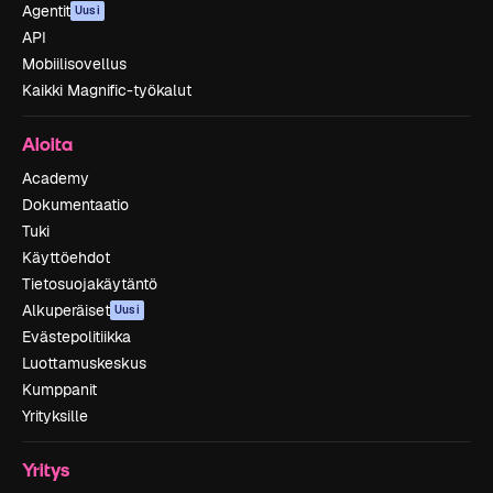
Agentit
Uusi
API
Mobiilisovellus
Kaikki Magnific-työkalut
Aloita
Academy
Dokumentaatio
Tuki
Käyttöehdot
Tietosuojakäytäntö
Alkuperäiset
Uusi
Evästepolitiikka
Luottamuskeskus
Kumppanit
Yrityksille
Yritys