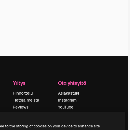
Yritys
Ota yhteyttä
Hinnoittelu
Asiakastuki
Tietoja meistä
Instagram
Reviews
YouTube
Urat
LinkedIn
tö
Hakutrendit
TikTok
ree to the storing of cookies on your device to enhance site
Blogi
Discord