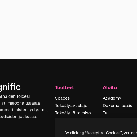
Tuotteet
Aloita
rhaiden töidesi
Spaces
Academy
Yli miljoona tilaajaa
Tekoälyavustaja
Dokumentaatio
mmattilaisten, yritysten,
Tekoälyllä toimiva
Tuki
studioiden joukossa.
kuvageneraattori
Käyttöehdot
Tekoälyllä toimiva
Tietosuojakäytän
By clicking “Accept All Cookies”, you ag
videogeneraattori
Alkuperäiset
Uusi