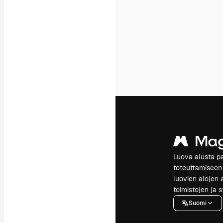
Luova alusta pa
toteuttamiseen. 
luovien alojen a
toimistojen ja 
Suomi