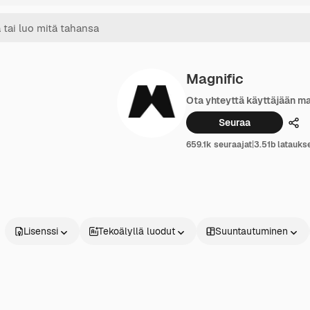
Magnific
Ota yhteyttä käyttäjään ma
Seuraa
Jak
659.1k seuraajat
|
3.51b latauks
Lisenssi
Tekoälyllä luodut
Suuntautuminen