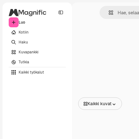
Luo
Kotiin
Haku
Kuvapankki
Tutkia
Kaikki työkalut
Kaikki kuvat
Kaikki kuvat
Vektorit
Kuvituksia
Valokuvat
PSD
Mallipohja