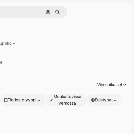
Hae kuvan perusteella
Haku
gnific
aa
et
Viimeaikaiset
Muokattavissa
Tiedostotyyppi
Edistynyt
verkossa