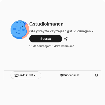
Gstudioimagen
Ota yhteyttä käyttäjään gstudioimagen
Seuraa
Jakaa
10.7k seuraajat
|
13.49m lataukset
Kaikki kuvat
Suodattimet