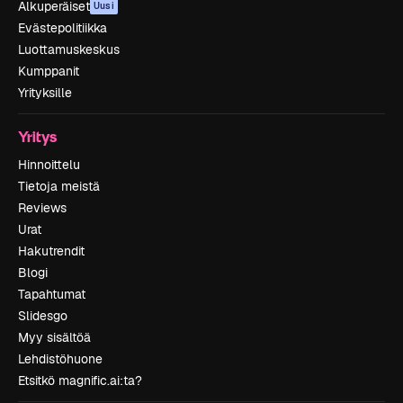
Alkuperäiset
Uusi
Evästepolitiikka
Luottamuskeskus
Kumppanit
Yrityksille
Yritys
Hinnoittelu
Tietoja meistä
Reviews
Urat
Hakutrendit
Blogi
Tapahtumat
Slidesgo
Myy sisältöä
Lehdistöhuone
Etsitkö magnific.ai:ta?