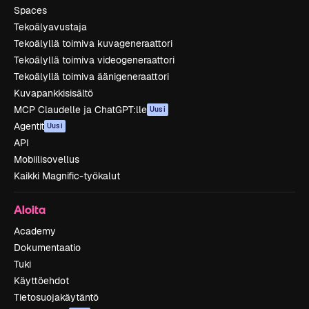
Spaces
Tekoälyavustaja
Tekoälyllä toimiva kuvageneraattori
Tekoälyllä toimiva videogeneraattori
Tekoälyllä toimiva äänigeneraattori
Kuvapankkisisältö
MCP Claudelle ja ChatGPT:lle
Uusi
Agentit
Uusi
API
Mobiilisovellus
Kaikki Magnific-työkalut
Aloita
Academy
Dokumentaatio
Tuki
Käyttöehdot
Tietosuojakäytäntö