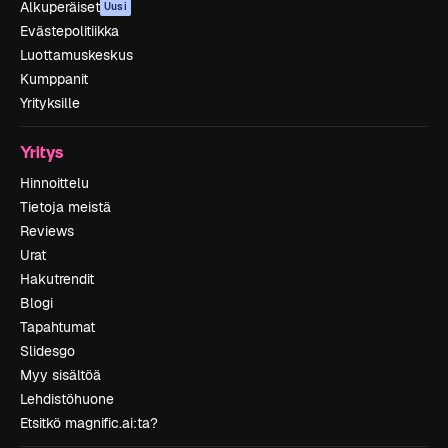
Alkuperäiset
Uusi
Evästepolitiikka
Luottamuskeskus
Kumppanit
Yrityksille
Yritys
Hinnoittelu
Tietoja meistä
Reviews
Urat
Hakutrendit
Blogi
Tapahtumat
Slidesgo
Myy sisältöä
Lehdistöhuone
Etsitkö magnific.ai:ta?