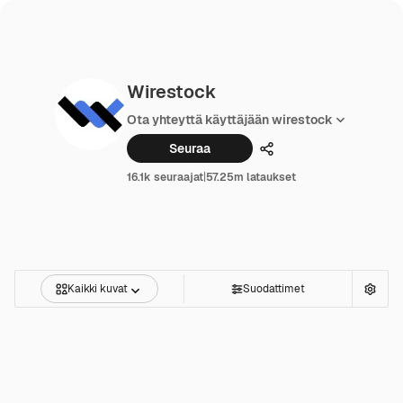
Wirestock
Ota yhteyttä käyttäjään wirestock
Seuraa
Jakaa
16.1k seuraajat
|
57.25m lataukset
Kaikki kuvat
Suodattimet