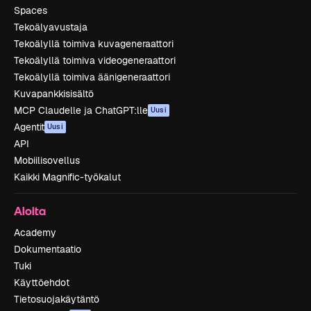
Spaces
Tekoälyavustaja
Tekoälyllä toimiva kuvageneraattori
Tekoälyllä toimiva videogeneraattori
Tekoälyllä toimiva äänigeneraattori
Kuvapankkisisältö
MCP Claudelle ja ChatGPT:lle
Uusi
Agentit
Uusi
API
Mobiilisovellus
Kaikki Magnific-työkalut
Aloita
Academy
Dokumentaatio
Tuki
Käyttöehdot
Tietosuojakäytäntö