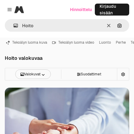
Kirjaudu
Magnific
Hinnoittelu
Close menu
sisään
Selkeä
Hae ku
Tekoälyn luoma kuva
Tekoälyn luoma video
Luonto
Perhe
T
Hoito valokuvaa
Valokuvat
Suodattimet