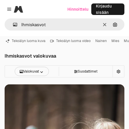
Kirjaudu
Magnific
Hinnoittelu
Close menu
sisään
Selkeä
Hae ku
Tekoälyn luoma kuva
Tekoälyn luoma video
Nainen
Mies
Mu
Ihmiskasvot valokuvaa
Valokuvat
Suodattimet