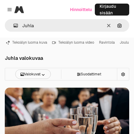
Kirjaudu
Magnific
Hinnoittelu
Close menu
sisään
Selkeä
Hae ku
Tekoälyn luoma kuva
Tekoälyn luoma video
Ravintola
Joulu
Juhla valokuvaa
Valokuvat
Suodattimet