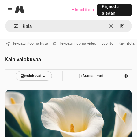
Kirjaudu
Magnific
Hinnoittelu
Close menu
sisään
Selkeä
Hae ku
Tekoälyn luoma kuva
Tekoälyn luoma video
Luonto
Ravintola
Kala valokuvaa
Valokuvat
Suodattimet