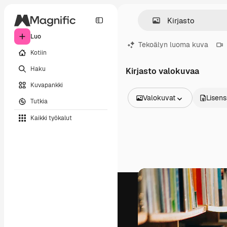
Luo
Tekoälyn luoma kuva
Kotiin
Haku
Kirjasto valokuvaa
Kuvapankki
Valokuvat
Lisens
Tutkia
Kaikki kuvat
Kaikki työkalut
Vektorit
Kuvituksia
Valokuvat
PSD
Mallipohja
Mallikuvat
Videot
Videomateriaali
Liikegrafiikka
Videopohjat
Kuvakkeet
3D mallit
Fontit