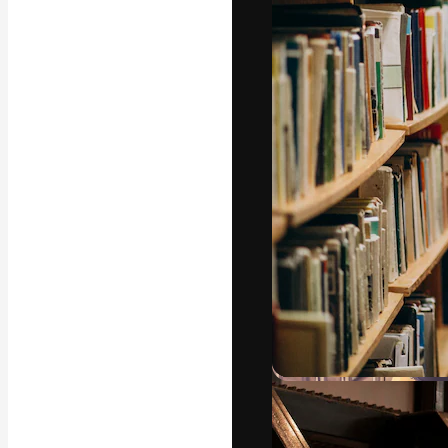
Luova alusta pa
toteuttamiseen. 
luovien alojen a
toimistojen ja 
Suomi