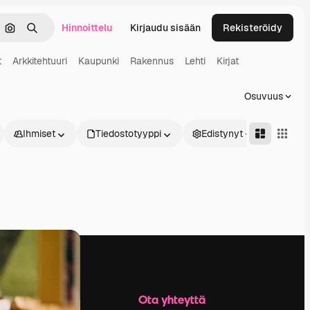
Hinnoittelu
Kirjaudu sisään
Rekisteröidy
keä
Hae kuvan perusteella
Haku
t
Arkkitehtuuri
Kaupunki
Rakennus
Lehti
Kirjat
Osuvuus
Ihmiset
Tiedostotyyppi
Edistynyt
Yritys
Ota yhteyttä