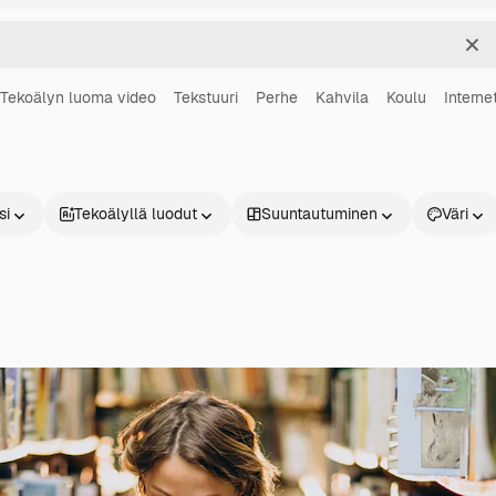
Sel
Tekoälyn luoma video
Tekstuuri
Perhe
Kahvila
Koulu
Interne
si
Tekoälyllä luodut
Suuntautuminen
Väri
Tuotteet
Aloita