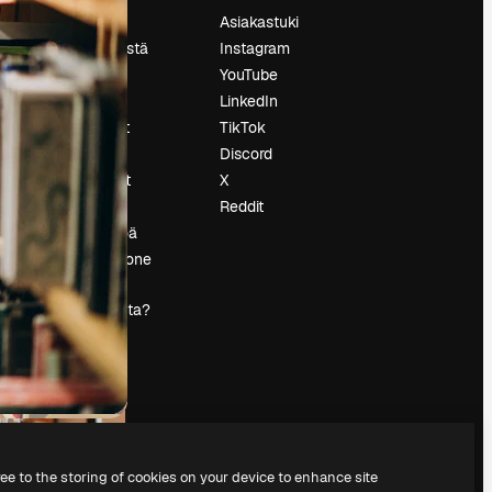
Hinnoittelu
Asiakastuki
Tietoja meistä
Instagram
Reviews
YouTube
Urat
LinkedIn
tö
Hakutrendit
TikTok
Blogi
Discord
Tapahtumat
X
s
Slidesgo
Reddit
Myy sisältöä
Lehdistöhuone
Etsitkö
magnific.ai:ta?
ree to the storing of cookies on your device to enhance site