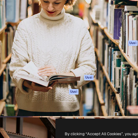
rhaiden töidesi
Spaces
Academy
Yli miljoona tilaajaa
Tekoälyavustaja
Dokumentaatio
mmattilaisten, yritysten,
Tekoälyllä toimiva
Tuki
studioiden joukossa.
kuvageneraattori
Käyttöehdot
Tekoälyllä toimiva
Tietosuojakäytän
videogeneraattori
Alkuperäiset
Uusi
Tekoälyllä toimiva
Evästepolitiikka
äänigeneraattori
Luottamuskesku
Kuvapankkisisältö
Kumppanit
MCP
Yrityksille
Claudelle ja
Uusi
ChatGPT:lle
Agentit
Uusi
API
Mobiilisovellus
Kaikki Magnific-
työkalut
By clicking “Accept All Cookies”, you ag