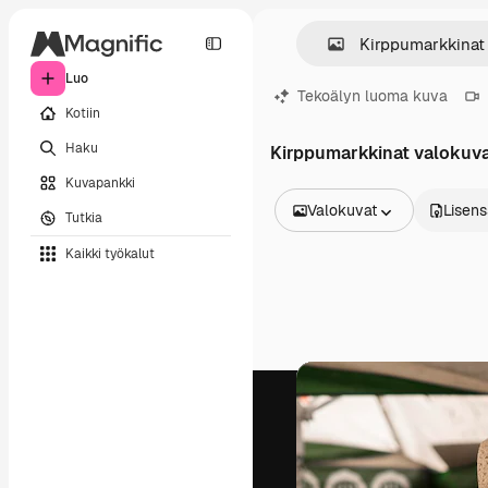
Luo
Tekoälyn luoma kuva
Kotiin
Haku
Kirppumarkkinat valokuv
Kuvapankki
Valokuvat
Lisens
Tutkia
Kaikki kuvat
Kaikki työkalut
Vektorit
Kuvituksia
Valokuvat
PSD
Mallipohja
Mallikuvat
Videot
Videomateriaali
Liikegrafiikka
Videopohjat
Kuvakkeet
3D mallit
Fontit