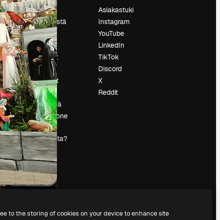
Hinnoittelu
Asiakastuki
Tietoja meistä
Instagram
Reviews
YouTube
Urat
LinkedIn
tö
Hakutrendit
TikTok
Blogi
Discord
Tapahtumat
X
s
Slidesgo
Reddit
Myy sisältöä
Lehdistöhuone
Etsitkö
magnific.ai:ta?
ree to the storing of cookies on your device to enhance site