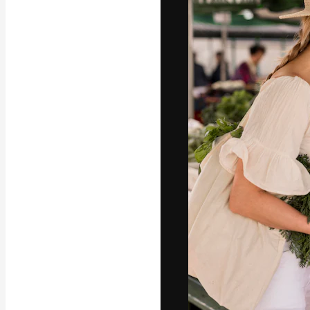
Luova alusta pa
toteuttamiseen. 
luovien alojen a
toimistojen ja 
Suomi