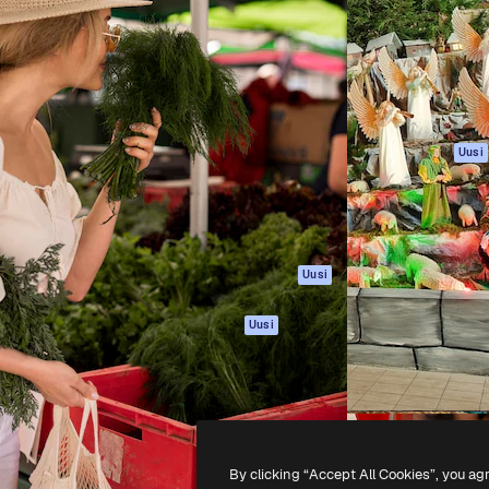
rhaiden töidesi
Spaces
Academy
Yli miljoona tilaajaa
Tekoälyavustaja
Dokumentaatio
mmattilaisten, yritysten,
Tekoälyllä toimiva
Tuki
studioiden joukossa.
kuvageneraattori
Käyttöehdot
Tekoälyllä toimiva
Tietosuojakäytän
videogeneraattori
Alkuperäiset
Uusi
Tekoälyllä toimiva
Evästepolitiikka
äänigeneraattori
Luottamuskesku
Kuvapankkisisältö
Kumppanit
MCP
Yrityksille
Claudelle ja
Uusi
ChatGPT:lle
Agentit
Uusi
API
Mobiilisovellus
Kaikki Magnific-
työkalut
By clicking “Accept All Cookies”, you ag