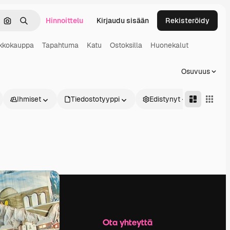
Hinnoittelu
Kirjaudu sisään
Rekisteröidy
keä
Hae kuvan perusteella
Haku
kkokauppa
Tapahtuma
Katu
Ostoksilla
Huonekalut
Osuvuus
Ihmiset
Tiedostotyyppi
Edistynyt
Yritys
Ota yhteyttä