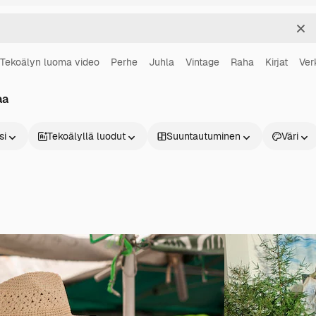
Sel
Tekoälyn luoma video
Perhe
Juhla
Vintage
Raha
Kirjat
Ver
aa
si
Tekoälyllä luodut
Suuntautuminen
Väri
Tuotteet
Aloita