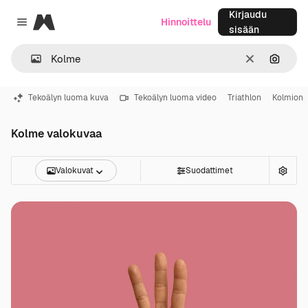
Kirjaudu
Magnific
Hinnoittelu
Close menu
sisään
Selkeä
Hae ku
Tekoälyn luoma kuva
Tekoälyn luoma video
Triathlon
Kolmion
Kolme valokuvaa
Valokuvat
Suodattimet