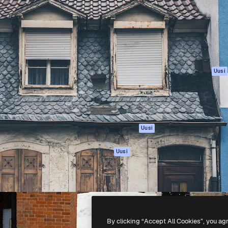
rhaiden töidesi
Spaces
Academy
Yli miljoona tilaajaa
Tekoälyavustaja
Dokumentaatio
mmattilaisten, yritysten,
Tekoälyllä toimiva
Tuki
studioiden joukossa.
kuvageneraattori
Käyttöehdot
Tekoälyllä toimiva
Tietosuojakäytän
videogeneraattori
Alkuperäiset
Uusi
Tekoälyllä toimiva
Evästepolitiikka
äänigeneraattori
Luottamuskesku
Kuvapankkisisältö
Kumppanit
MCP
Yrityksille
Claudelle ja
Uusi
ChatGPT:lle
Agentit
Uusi
API
Mobiilisovellus
Kaikki Magnific-
työkalut
By clicking “Accept All Cookies”, you ag