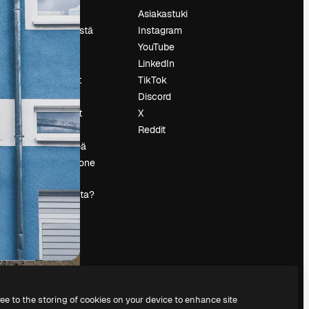
Hinnoittelu
Asiakastuki
Tietoja meistä
Instagram
Reviews
YouTube
Urat
LinkedIn
tö
Hakutrendit
TikTok
Blogi
Discord
Tapahtumat
X
s
Slidesgo
Reddit
Myy sisältöä
Lehdistöhuone
Etsitkö
magnific.ai:ta?
ree to the storing of cookies on your device to enhance site