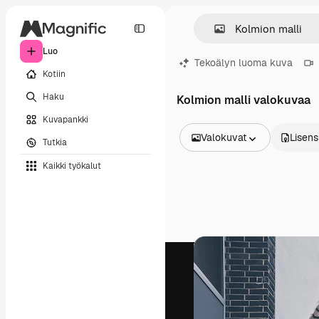
Luo
Tekoälyn luoma kuva
Kotiin
Haku
Kolmion malli valokuvaa
Kuvapankki
Valokuvat
Lisens
Tutkia
Kaikki kuvat
Kaikki työkalut
Vektorit
Kuvituksia
Valokuvat
PSD
Mallipohja
Mallikuvat
Videot
Videomateriaali
Liikegrafiikka
Videopohjat
Kuvakkeet
3D mallit
Fontit