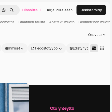
Hinnoittelu
Kirjaudu sisään
Rekisteröidy
keä
Hae kuvan perusteella
Haku
eometria
Graafinen tausta
Abstrakti muoto
Geometrinen muoto
Osuvuus
Ihmiset
Tiedostotyyppi
Edistynyt
Yritys
Ota yhteyttä