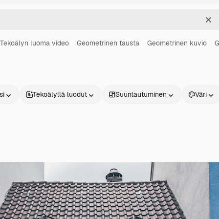
Sel
Tekoälyn luoma video
Geometrinen tausta
Geometrinen kuvio
G
si
Tekoälyllä luodut
Suuntautuminen
Väri
Tuotteet
Aloita