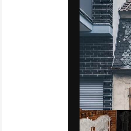
Luova alusta pa
toteuttamiseen. 
luovien alojen a
toimistojen ja 
Suomi