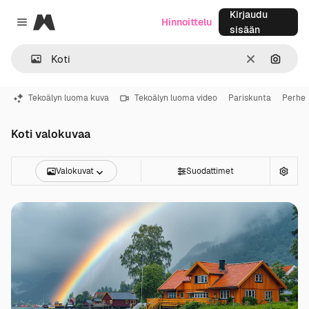
Kirjaudu
Magnific
Hinnoittelu
Close menu
sisään
Selkeä
Hae ku
Tekoälyn luoma kuva
Tekoälyn luoma video
Pariskunta
Perhe
Koti valokuvaa
Valokuvat
Suodattimet