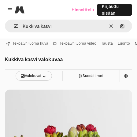
Kirjaudu
Magnific
Hinnoittelu
Close menu
sisään
Selkeä
Hae ku
Tekoälyn luoma kuva
Tekoälyn luoma video
Tausta
Luonto
M
Kukkiva kasvi valokuvaa
Valokuvat
Suodattimet