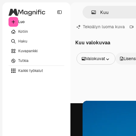
Luo
Tekoälyn luoma kuva
Kotiin
Haku
Kuu valokuvaa
Kuvapankki
Valokuvat
Lisens
Tutkia
Kaikki kuvat
Kaikki työkalut
Vektorit
Kuvituksia
Valokuvat
PSD
Mallipohja
Mallikuvat
Videot
Videomateriaali
Liikegrafiikka
Videopohjat
Kuvakkeet
3D mallit
Fontit