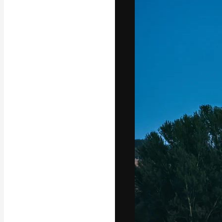
Luova alusta pa
toteuttamiseen. 
luovien alojen a
toimistojen ja 
Suomi