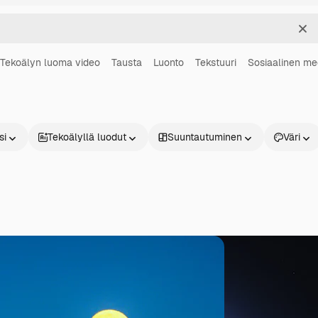
Sel
Tekoälyn luoma video
Tausta
Luonto
Tekstuuri
Sosiaalinen me
si
Tekoälyllä luodut
Suuntautuminen
Väri
Tuotteet
Aloita