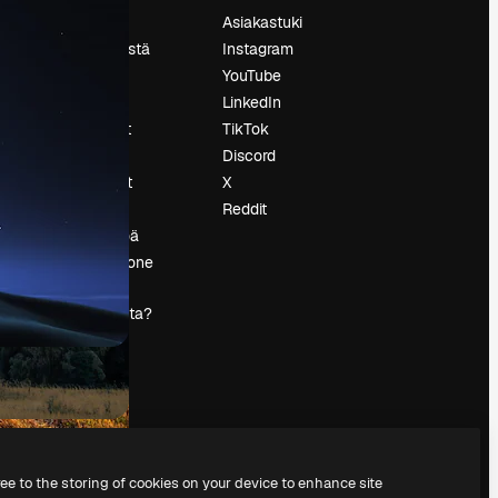
Hinnoittelu
Asiakastuki
Tietoja meistä
Instagram
Reviews
YouTube
Urat
LinkedIn
tö
Hakutrendit
TikTok
Blogi
Discord
Tapahtumat
X
s
Slidesgo
Reddit
Myy sisältöä
Lehdistöhuone
Etsitkö
magnific.ai:ta?
ree to the storing of cookies on your device to enhance site