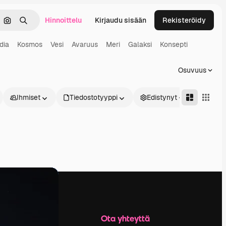
Hinnoittelu
Kirjaudu sisään
Rekisteröidy
keä
Hae kuvan perusteella
Haku
dia
Kosmos
Vesi
Avaruus
Meri
Galaksi
Konsepti
Osuvuus
Ihmiset
Tiedostotyyppi
Edistynyt
Yritys
Ota yhteyttä