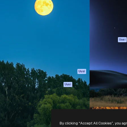
rhaiden töidesi
Spaces
Academy
Yli miljoona tilaajaa
Tekoälyavustaja
Dokumentaatio
mmattilaisten, yritysten,
Tekoälyllä toimiva
Tuki
studioiden joukossa.
kuvageneraattori
Käyttöehdot
Tekoälyllä toimiva
Tietosuojakäytän
videogeneraattori
Alkuperäiset
Uusi
Tekoälyllä toimiva
Evästepolitiikka
äänigeneraattori
Luottamuskesku
Kuvapankkisisältö
Kumppanit
MCP
Yrityksille
Claudelle ja
Uusi
ChatGPT:lle
Agentit
Uusi
API
Mobiilisovellus
Kaikki Magnific-
työkalut
By clicking “Accept All Cookies”, you ag