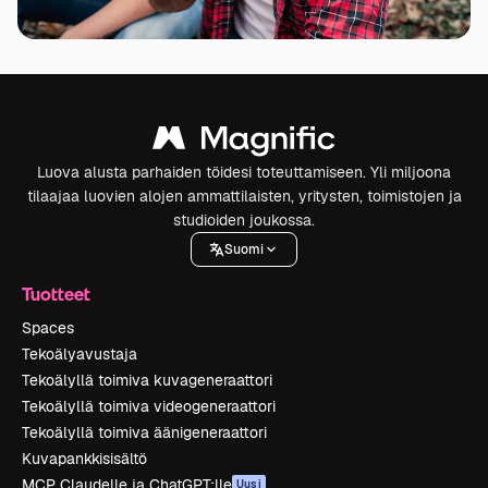
Luova alusta parhaiden töidesi toteuttamiseen. Yli miljoona
tilaajaa luovien alojen ammattilaisten, yritysten, toimistojen ja
studioiden joukossa.
Suomi
Tuotteet
Spaces
Tekoälyavustaja
Tekoälyllä toimiva kuvageneraattori
Tekoälyllä toimiva videogeneraattori
Tekoälyllä toimiva äänigeneraattori
Kuvapankkisisältö
MCP Claudelle ja ChatGPT:lle
Uusi