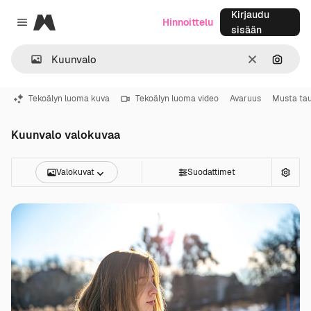
Kirjaudu
Magnific
Hinnoittelu
Close menu
sisään
Selkeä
Hae ku
Tekoälyn luoma kuva
Tekoälyn luoma video
Avaruus
Musta ta
Kuunvalo valokuvaa
Valokuvat
Suodattimet