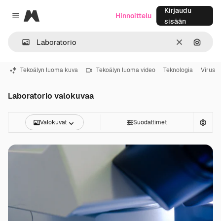
Kirjaudu
Magnific
Hinnoittelu
Close menu
sisään
Selkeä
Hae ku
Tekoälyn luoma kuva
Tekoälyn luoma video
Teknologia
Virus
Laboratorio valokuvaa
Valokuvat
Suodattimet