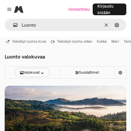
Kirjaudu
Magnific
Hinnoittelu
Close menu
sisään
Selkeä
Hae ku
Tekoälyn luoma kuva
Tekoälyn luoma video
Kukka
Meri
Talvi
Luonto valokuvaa
Valokuvat
Suodattimet