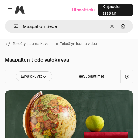
Kirjaudu
Magnific
Hinnoittelu
Close menu
sisään
Selkeä
Hae ku
Tekoälyn luoma kuva
Tekoälyn luoma video
Maapallon tiede valokuvaa
Valokuvat
Suodattimet