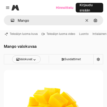
Kirjaudu
Magnific
Hinnoittelu
Close menu
sisään
Selkeä
Hae ku
Tekoälyn luoma kuva
Tekoälyn luoma video
Luonto
Intialainen
Mango valokuvaa
Valokuvat
Suodattimet