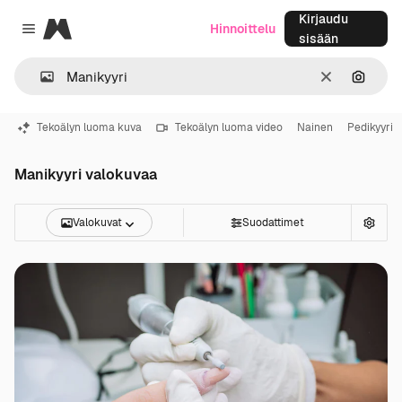
Kirjaudu
Magnific
Hinnoittelu
Close menu
sisään
Selkeä
Hae ku
Tekoälyn luoma kuva
Tekoälyn luoma video
Nainen
Pedikyyri
Manikyyri valokuvaa
Valokuvat
Suodattimet