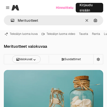
Kirjaudu
Magnific
Hinnoittelu
Close menu
sisään
Selkeä
Hae ku
Tekoälyn luoma kuva
Tekoälyn luoma video
Tausta
Ranta
L
Merituotteet valokuvaa
Valokuvat
Suodattimet