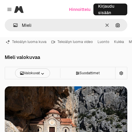
Kirjaudu
Magnific
Hinnoittelu
Close menu
sisään
Selkeä
Hae ku
Tekoälyn luoma kuva
Tekoälyn luoma video
Luonto
Kukka
M
Mieli valokuvaa
Valokuvat
Suodattimet