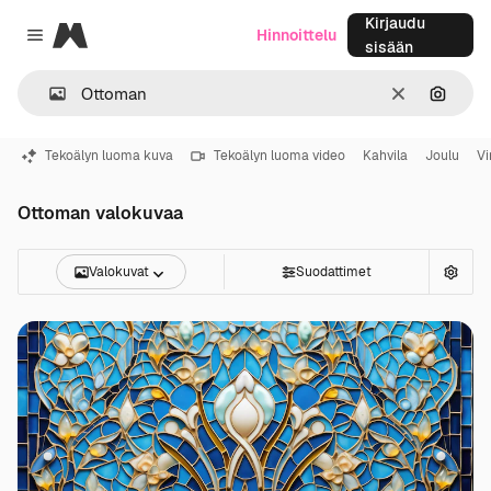
Kirjaudu
Magnific
Hinnoittelu
Close menu
sisään
Selkeä
Hae ku
Tekoälyn luoma kuva
Tekoälyn luoma video
Kahvila
Joulu
Vi
Ottoman valokuvaa
Valokuvat
Suodattimet