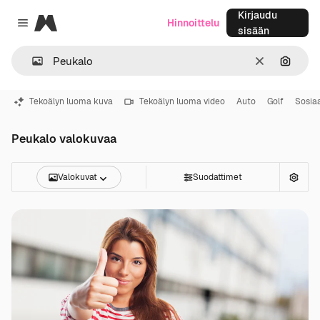
Kirjaudu
Magnific
Hinnoittelu
Close menu
sisään
Selkeä
Hae ku
Tekoälyn luoma kuva
Tekoälyn luoma video
Auto
Golf
Sosia
Peukalo valokuvaa
Valokuvat
Suodattimet