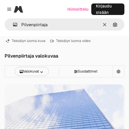
Kirjaudu
Magnific
Hinnoittelu
Close menu
sisään
Selkeä
Hae ku
Tekoälyn luoma kuva
Tekoälyn luoma video
Pilvenpiirtaja valokuvaa
Valokuvat
Suodattimet