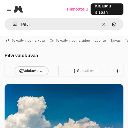
Kirjaudu
Magnific
Hinnoittelu
Close menu
sisään
Selkeä
Hae ku
Tekoälyn luoma kuva
Tekoälyn luoma video
Luonto
Taivas
T
Pilvi valokuvaa
Valokuvat
Suodattimet