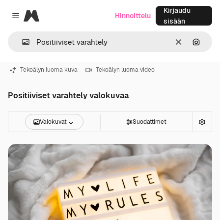
Kirjaudu
Magnific
Hinnoittelu
Close menu
sisään
Selkeä
Hae ku
Tekoälyn luoma kuva
Tekoälyn luoma video
Positiiviset varahtely valokuvaa
Valokuvat
Suodattimet