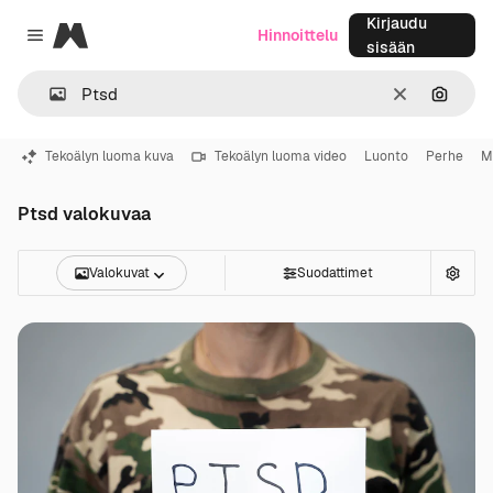
Kirjaudu
Magnific
Hinnoittelu
Close menu
sisään
Selkeä
Hae ku
Tekoälyn luoma kuva
Tekoälyn luoma video
Luonto
Perhe
M
Ptsd valokuvaa
Valokuvat
Suodattimet