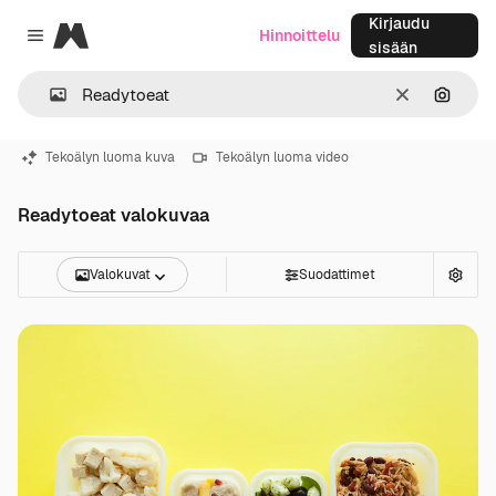
Kirjaudu
Magnific
Hinnoittelu
Close menu
sisään
Selkeä
Hae ku
Tekoälyn luoma kuva
Tekoälyn luoma video
Readytoeat valokuvaa
Valokuvat
Suodattimet