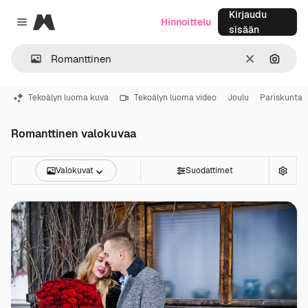
Kirjaudu
Magnific
Hinnoittelu
Close menu
sisään
Selkeä
Hae ku
Tekoälyn luoma kuva
Tekoälyn luoma video
Joulu
Pariskunta
Romanttinen valokuvaa
Valokuvat
Suodattimet