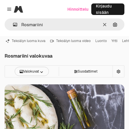
Kirjaudu
Magnific
Hinnoittelu
Close menu
sisään
Selkeä
Hae ku
Tekoälyn luoma kuva
Tekoälyn luoma video
Luonto
Yrtti
Leht
Rosmariini valokuvaa
Valokuvat
Suodattimet