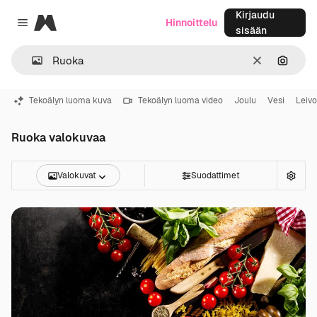
Kirjaudu
Magnific
Hinnoittelu
Close menu
sisään
Selkeä
Hae ku
Tekoälyn luoma kuva
Tekoälyn luoma video
Joulu
Vesi
Leiv
Ruoka valokuvaa
Valokuvat
Suodattimet