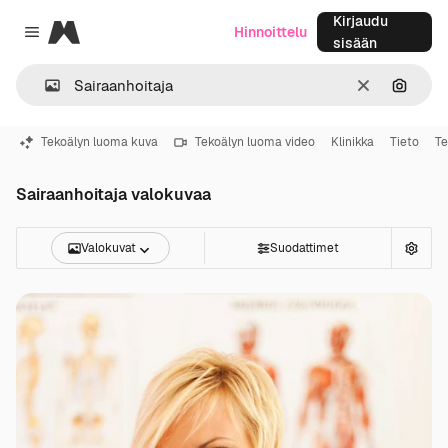
Kirjaudu
Magnific
Hinnoittelu
Close menu
sisään
Selkeä
Hae ku
Tekoälyn luoma kuva
Tekoälyn luoma video
Klinikka
Tieto
Te
Sairaanhoitaja valokuvaa
Valokuvat
Suodattimet