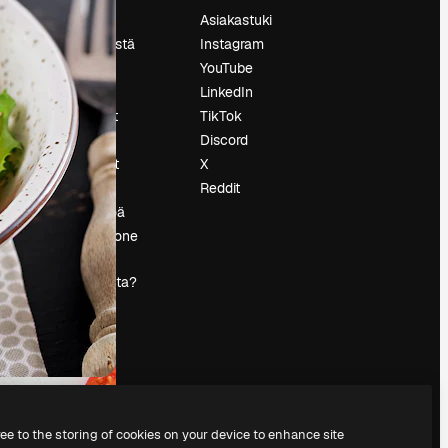
Hinnoittelu
Asiakastuki
Tietoja meistä
Instagram
Reviews
YouTube
Urat
LinkedIn
tö
Hakutrendit
TikTok
Blogi
Discord
Tapahtumat
X
s
Slidesgo
Reddit
Myy sisältöä
Lehdistöhuone
Etsitkö
magnific.ai:ta?
ree to the storing of cookies on your device to enhance site