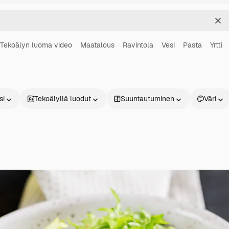
Sel
Tekoälyn luoma video
Maatalous
Ravintola
Vesi
Pasta
Yrtti
si
Tekoälyllä luodut
Suuntautuminen
Väri
Tuotteet
Aloita