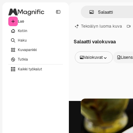
Luo
Tekoälyn luoma kuva
Kotiin
Haku
Salaatti valokuvaa
Kuvapankki
Valokuvat
Lisens
Tutkia
Kaikki kuvat
Kaikki työkalut
Vektorit
Kuvituksia
Valokuvat
PSD
Mallipohja
Mallikuvat
Videot
Videomateriaali
Liikegrafiikka
Videopohjat
Kuvakkeet
3D mallit
Fontit