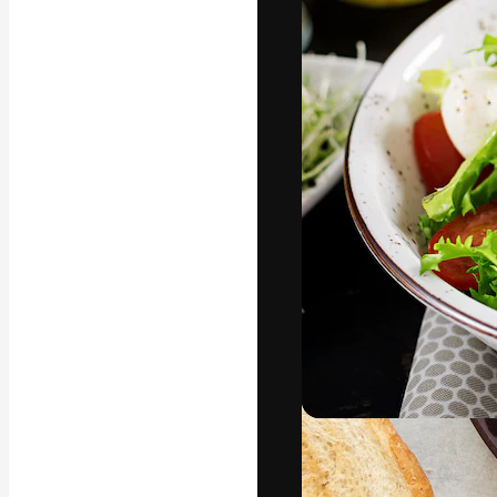
Luova alusta pa
toteuttamiseen. 
luovien alojen a
toimistojen ja 
Suomi