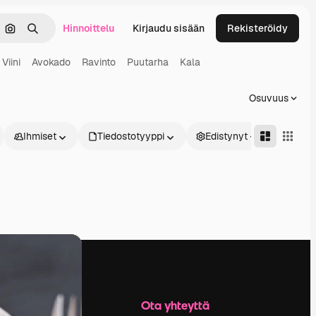
Hinnoittelu
Kirjaudu sisään
Rekisteröidy
keä
Hae kuvan perusteella
Haku
Viini
Avokado
Ravinto
Puutarha
Kala
Osuvuus
Ihmiset
Tiedostotyyppi
Edistynyt
Yritys
Ota yhteyttä